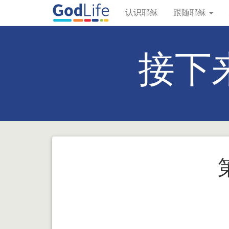
认识耶稣
跟随耶稣
接下来