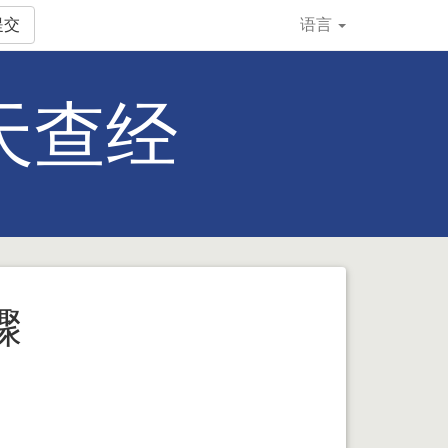
提交
语言
0天查经
骤